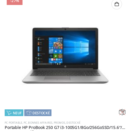
-27%
,
NEUF
DESTOCKÉ
RUPT
PC PORTABLE
,
PC
,
BONNES AFFAIRES
,
PROMOS
,
DESTOCKÉ
Portable HP ProBook 250 G7 i3-1005G1/8Go/256GoSSD/15.6″/W10H (1F3P9EA#ABF)