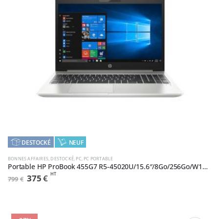
,
DESTOCKÉ
NEUF
BONNES AFFAIRES
,
DESTOCKÉ
,
PC
,
PC PORTABLE
Portable HP ProBook 455G7 R5-45020U/15.6″/8Go/256Go/W10Pro (175S4EA#ABF)
HT
Le
Le
375
€
799
€
prix
prix
initial
actuel
était :
est :
799€.
375€.