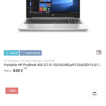
,
NEUF
DESTOCKÉ
RUPT
PC PORTABLE
,
PC
,
BONNES AFFAIRES
,
DESTOCKÉ
Portable HP ProBook 450 G7 i5-10210U/8Go/512GoSSD/15.6″/W10Pro (9VZ28EA#ABF)
DE
HT
Le
Le
630
€
799
€
prix
prix
initial
actuel
STOC
était :
est :
799€.
630€.
-18%