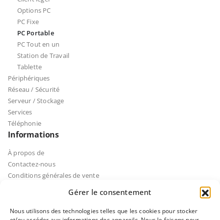
Options PC
PC Fixe
PC Portable
PC Tout en un
Station de Travail
Tablette
Périphériques
Réseau / Sécurité
Serveur / Stockage
Services
Téléphonie
Informations
À propos de
Contactez-nous
Conditions générales de vente
Politique de cookies
Gérer le consentement
Mentions légales
Service client
Nous utilisons des technologies telles que les cookies pour stocker
et/ou accéder aux informations des appareils. Nous le faisons pour