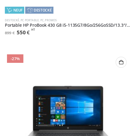
,
NEUF
DESTOCKÉ
DESTOCKÉ
,
PC PORTABLE
,
PC
,
PROMOS
Portable HP ProBook 430 G8 i5-1135G7/8Go/256GoSSD/13.3″/W10Pro (2X7G0EA#ABF)
HT
Le
Le
550
€
899
€
prix
prix
initial
actuel
était :
est :
899€.
550€.
-27%