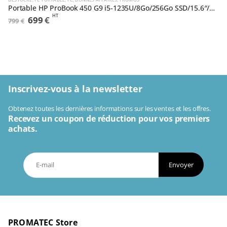
Portable HP ProBook 450 G9 i5-1235U/8Go/256Go SSD/15.6″/W11Pro (6A286EA#ABF)
DE
HT
Le
Le
699
€
799
€
prix
prix
initial
actuel
STOC
était :
est :
799€.
699€.
Inscrivez-vous à la newsletter
Obtenez toutes les dernières informations sur les ventes et les offres.
Recevez un coupon de réduction pour vos premiers
achats.
Envoyer
PROMATEC Store