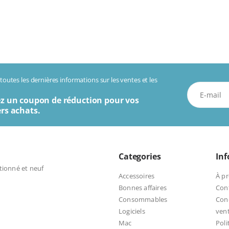
outes les dernières informations sur les ventes et les
z un coupon de réduction pour vos
rs achats.
Categories
In
tionné et neuf
Accessoires
À p
Bonnes affaires
Con
Consommables
Cond
Logiciels
ven
Mac
Poli