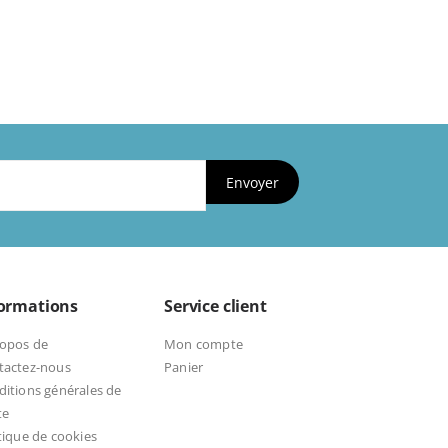
Envoyer
formations
Service client
ropos de
Mon compte
tactez-nous
Panier
itions générales de
te
tique de cookies