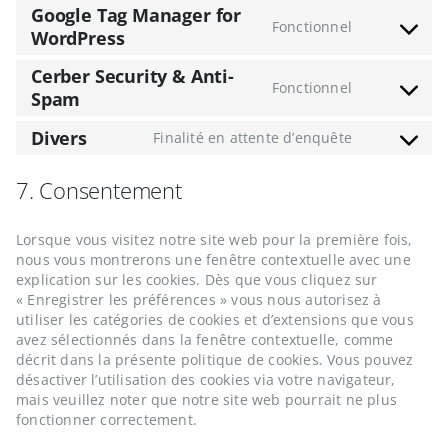
to
cartflows
Google Tag Manager for
service
Fonctionnel
WordPress
Consent
elementor
to
Cerber Security & Anti-
service
Fonctionnel
google-
Spam
Consent
tag-
to
Divers
manager-
service
Finalité en attente d’enquête
Consent
for-
cerber-
to
wordpress
security-
7. Consentement
service
&-
divers
anti-
spam
Lorsque vous visitez notre site web pour la première fois,
nous vous montrerons une fenêtre contextuelle avec une
explication sur les cookies. Dès que vous cliquez sur
« Enregistrer les préférences » vous nous autorisez à
utiliser les catégories de cookies et d’extensions que vous
avez sélectionnés dans la fenêtre contextuelle, comme
décrit dans la présente politique de cookies. Vous pouvez
désactiver l’utilisation des cookies via votre navigateur,
mais veuillez noter que notre site web pourrait ne plus
fonctionner correctement.