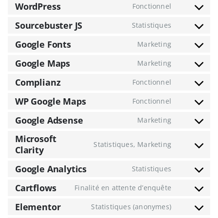
WordPress
service
Fonctionnel
Consent
google-
to
Sourcebuster JS
Statistiques
recaptcha
Consent
service
to
wordpress
Google Fonts
Marketing
Consent
service
to
sourcebuste
Google Maps
Marketing
Consent
service
js
to
google-
Complianz
Fonctionnel
Consent
service
fonts
to
google-
WP Google Maps
Fonctionnel
Consent
service
maps
to
complianz
Google Adsense
Marketing
Consent
service
to
wp-
Microsoft
service
Statistiques, Marketing
google-
Clarity
Consent
google-
maps
to
adsense
Google Analytics
service
Statistiques
Consent
microsoft-
to
Cartflows
Finalité en attente d’enquête
clarity
Consent
service
to
google-
Elementor
Statistiques (anonymes)
Consent
service
analytics