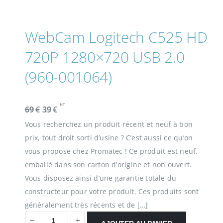
WebCam Logitech C525 HD
720P 1280×720 USB 2.0
(960-001064)
HT
L
L
69
€
39
€
e
e
Vous recherchez un produit récent et neuf à bon
p
p
prix, tout droit sorti d’usine ? C’est aussi ce qu’on
r
r
vous propose chez Promatec ! Ce produit est neuf,
i
i
emballé dans son carton d’origine et non ouvert.
x
x
Vous disposez ainsi d’une garantie totale du
i
a
constructeur pour votre produit. Ces produits sont
n
c
généralement très récents et de […]
i
t