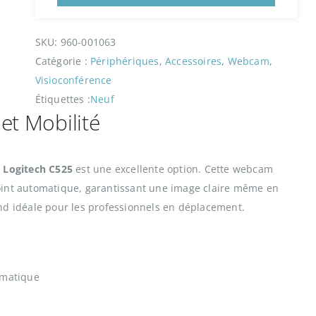
t
2
0
SKU:
960-001063
:
€
Catégorie :
Périphériques
, 
Accessoires
, 
Webcam
, 
3
.
Visioconférence
9
Étiquettes :
Neuf
€
 et Mobilité
.
a
Logitech C525
est une excellente option. Cette webcam
int automatique, garantissant une image claire même en
nd idéale pour les professionnels en déplacement.
omatique