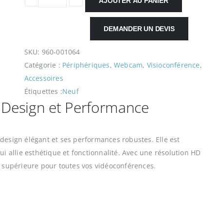
AJOUTER AU PANIER
t
u
i
e
DEMANDER UN DEVIS
a
l
l
e
SKU:
960-001064
é
s
Catégorie :
Périphériques
, 
Webcam
, 
Visioconférence
, 
t
t
Accessoires
a
Étiquettes :
Neuf
i
:
Design et Performance
t
3
9
:
€
design élégant et ses performances robustes. Elle est
6
.
 allie esthétique et fonctionnalité. Avec une résolution HD
9
 supérieure pour toutes vos vidéoconférences.
€
.