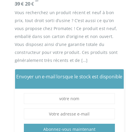
HT
L
L
39
€
20
€
e
e
Vous recherchez un produit récent et neuf à bon
p
p
prix, tout droit sorti d’usine ? C’est aussi ce qu’on
r
r
vous propose chez Promatec ! Ce produit est neuf,
i
i
emballé dans son carton d’origine et non ouvert.
x
x
Vous disposez ainsi d’une garantie totale du
i
a
constructeur pour votre produit. Ces produits sont
n
c
généralement très récents et de […]
i
t
t
u
Envoyer un e-mail lorsque le stock est disponible
i
e
a
l
l
e
é
s
t
t
a
Abonnez-vous maintenant
i
: