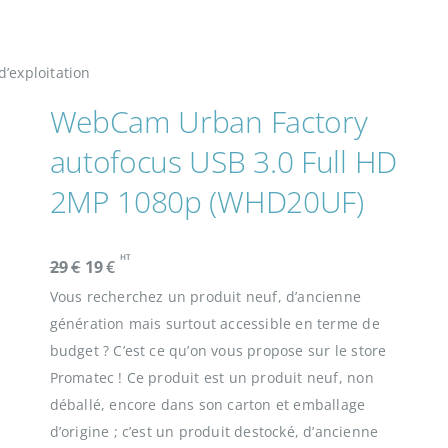
d’exploitation
WebCam Urban Factory
autofocus USB 3.0 Full HD
2MP 1080p (WHD20UF)
HT
L
L
29
€
19
€
e
e
Vous recherchez un produit neuf, d’ancienne
p
p
génération mais surtout accessible en terme de
r
r
budget ? C’est ce qu’on vous propose sur le store
i
i
Promatec ! Ce produit est un produit neuf, non
x
x
déballé, encore dans son carton et emballage
i
a
d’origine ; c’est un produit destocké, d’ancienne