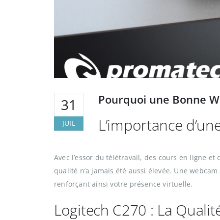
Pourquoi une Bonne We
31
L’importance d’u
JUIL
Avec l’essor du télétravail, des cours en ligne 
qualité n’a jamais été aussi élevée. Une webcam
renforçant ainsi votre présence virtuelle.
Logitech C270 : La Qualit