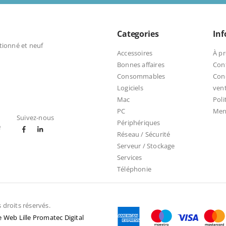
Categories
In
tionné et neuf
Accessoires
À p
Bonnes affaires
Con
Consommables
Cond
Logiciels
ven
Mac
Poli
PC
Ment
Suivez-nous
Périphériques
e
Réseau / Sécurité
Serveur / Stockage
Services
Téléphonie
droits réservés.
 Web Lille Promatec Digital