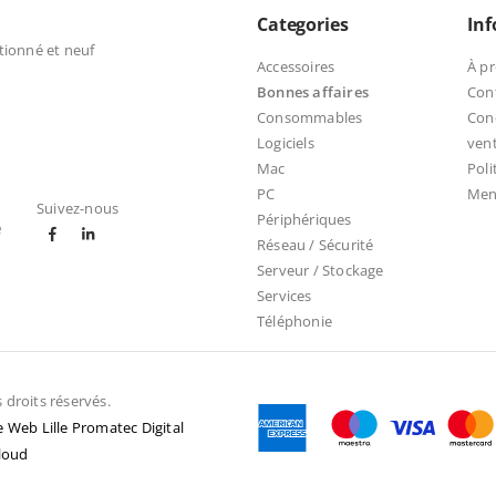
Categories
In
tionné et neuf
Accessoires
À p
Bonnes affaires
Con
Consommables
Cond
Logiciels
ven
Mac
Poli
PC
Ment
Suivez-nous
Périphériques
e
Réseau / Sécurité
Serveur / Stockage
Services
Téléphonie
droits réservés.
 Web Lille Promatec Digital
loud