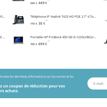
Le
Le
449
€
520
€
prix
prix
initial
actuel
Souris APPLE A3204 Magic Mouse White USB-C (MXK53Z/A)
Téléphone IP Yealink T42S HD POE 2.7" 6 Touches *Reconditionné* (SIP-T42S)
était :
est :
HT
520€.
449€.
Le
Le
35
€
110
€
prix
prix
initial
actuel
Telephone IP CISCO SPA504G 4 Lignes POE 2 Lan Switch Ecran Mono*Renew (SPA504G)
Portable HP ProBook 450 G9 i5-1235U/8Go/256Go SSD/15.6"/W11Pro (6A286EA#ABF)
était :
est :
HT
110€.
35€.
Le
Le
699
€
799
€
prix
prix
initial
actuel
était :
est :
799€.
699€.
outes les dernières informations sur les ventes et les
z un coupon de réduction pour vos
rs achats.