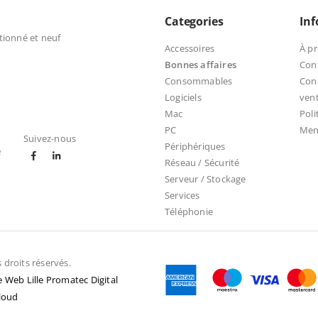
Categories
In
tionné et neuf
Accessoires
À p
Bonnes affaires
Con
Consommables
Cond
Logiciels
ven
Mac
Poli
PC
Ment
Suivez-nous
Périphériques
e
Réseau / Sécurité
Serveur / Stockage
Services
Téléphonie
droits réservés.
 Web Lille Promatec Digital
loud