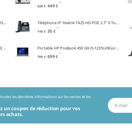
HT
Le
Le
449
€
520
€
prix
prix
initial
actuel
Souris APPLE A3204 Magic Mouse White USB-C (MXK53Z/A)
Téléphone IP Yealink T42S HD POE 2.7" 6 Touches *Reconditionné* (SIP-T42S)
était :
est :
HT
520€.
449€.
Le
Le
35
€
110
€
prix
prix
initial
actuel
Telephone IP CISCO SPA504G 4 Lignes POE 2 Lan Switch Ecran Mono*Renew (SPA504G)
Portable HP ProBook 450 G9 i5-1235U/8Go/256Go SSD/15.6"/W11Pro (6A286EA#ABF)
était :
est :
HT
110€.
35€.
Le
Le
699
€
799
€
prix
prix
initial
actuel
était :
est :
799€.
699€.
outes les dernières informations sur les ventes et les
z un coupon de réduction pour vos
rs achats.