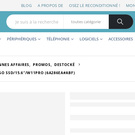
BLOG
A PROPOS DE
OSEZ LE RECONDITIONNÉ !
MON
PÉRIPHÉRIQUES
TÉLÉPHONIE
LOGICIELS
ACCESSOIRES
NES AFFAIRES
,
PROMOS
,
DESTOCKÉ
GO SSD/15.6″/W11PRO (6A286EA#ABF)