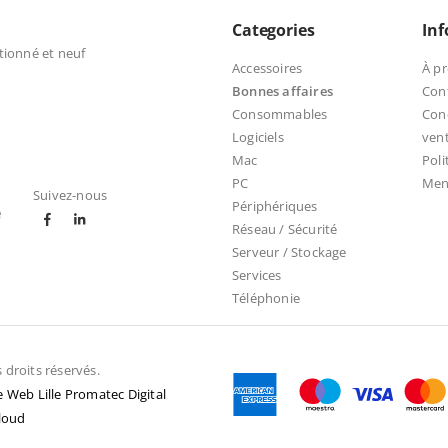
Categories
In
tionné et neuf
Accessoires
À p
Bonnes affaires
Con
Consommables
Cond
Logiciels
ven
Mac
Poli
PC
Ment
Suivez-nous
Périphériques
e
Réseau / Sécurité
Serveur / Stockage
Services
Téléphonie
droits réservés.
 Web Lille Promatec Digital
loud