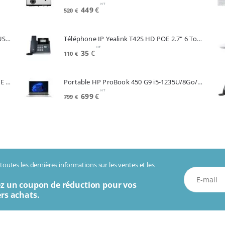
HT
Le
Le
449
€
520
€
prix
prix
initial
actuel
Souris APPLE A3204 Magic Mouse White USB-C (MXK53Z/A)
Téléphone IP Yealink T42S HD POE 2.7" 6 Touches *Reconditionné* (SIP-T42S)
était :
est :
HT
520€.
449€.
Le
Le
35
€
110
€
prix
prix
initial
actuel
Telephone IP CISCO SPA504G 4 Lignes POE 2 Lan Switch Ecran Mono*Renew (SPA504G)
Portable HP ProBook 450 G9 i5-1235U/8Go/256Go SSD/15.6"/W11Pro (6A286EA#ABF)
était :
est :
HT
110€.
35€.
Le
Le
699
€
799
€
prix
prix
initial
actuel
était :
est :
799€.
699€.
outes les dernières informations sur les ventes et les
z un coupon de réduction pour vos
rs achats.