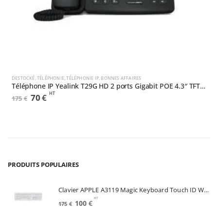
,
DESTOCKÉ
NEUF
DESTOCKÉ
,
TÉLÉPHONIE
,
TÉLÉPHONIE IP
,
BONNES AFFAIRES
T
Téléphone IP Yealink T29G HD 2 ports Gigabit POE 4.3″ TFT Couleur (SIP-T29G)
HT
Le
Le
70
€
175
€
1
prix
prix
initial
actuel
était :
est :
175€.
70€.
PRODUITS POPULAIRES
Clavier APPLE A3119 Magic Keyboard Touch ID White FRA (MXK73F/A)
HT
Le
Le
100
€
175
€
prix
prix