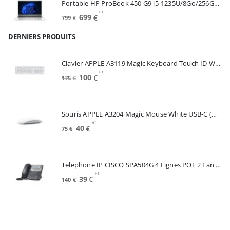
Portable HP ProBook 450 G9 i5-1235U/8Go/256Go SSD/15.6"/W11Pro (6A286EA#ABF)
110€.
35€.
HT
Le
Le
699
€
799
€
prix
prix
DERNIERS PRODUITS
initial
actuel
était :
est :
799€.
699€.
Clavier APPLE A3119 Magic Keyboard Touch ID White FRA (MXK73F/A)
HT
Le
Le
100
€
175
€
prix
prix
initial
actuel
était :
est :
Souris APPLE A3204 Magic Mouse White USB-C (MXK53Z/A)
175€.
100€.
HT
Le
Le
40
€
75
€
prix
prix
initial
actuel
était :
est :
Telephone IP CISCO SPA504G 4 Lignes POE 2 Lan Switch Ecran Mono*Renew (SPA504G)
75€.
40€.
HT
Le
Le
39
€
140
€
prix
prix
initial
actuel
était :
est :
140€.
39€.