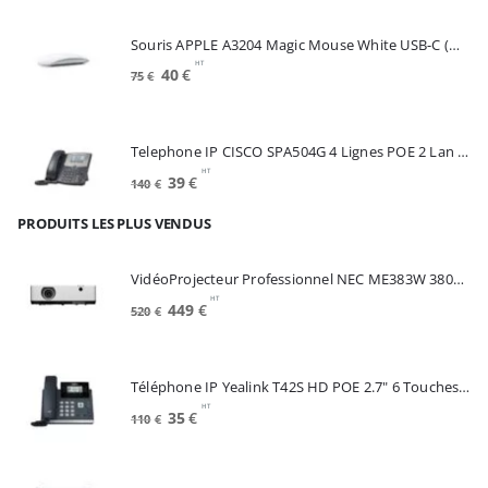
initial
actuel
était :
est :
Souris APPLE A3204 Magic Mouse White USB-C (MXK53Z/A)
175€.
100€.
HT
Le
Le
40
€
75
€
prix
prix
initial
actuel
était :
est :
Telephone IP CISCO SPA504G 4 Lignes POE 2 Lan Switch Ecran Mono*Renew (SPA504G)
75€.
40€.
HT
Le
Le
39
€
140
€
prix
prix
PRODUITS LES PLUS VENDUS
initial
actuel
était :
est :
140€.
39€.
VidéoProjecteur Professionnel NEC ME383W 3800 Lumens 3LCD WXGA (60005220)
HT
Le
Le
449
€
520
€
prix
prix
initial
actuel
était :
est :
Téléphone IP Yealink T42S HD POE 2.7" 6 Touches *Reconditionné* (SIP-T42S)
520€.
449€.
HT
Le
Le
35
€
110
€
prix
prix
initial
actuel
était :
est :