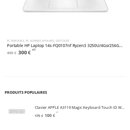
,
NEUF
DESTOCKÉ
PC PORTABLE
,
PC
,
BONNES AFFAIRES
,
DESTOCKÉ
P
Portable HP Laptop 14s-FQ0107nf Ryzen3 3250U/4Go/256GoSSD/W10H (2V9K3EA#ABF)
HT
Le
Le
300
€
499
€
3
prix
prix
initial
actuel
était :
est :
499€.
300€.
PRODUITS POPULAIRES
Clavier APPLE A3119 Magic Keyboard Touch ID White FRA (MXK73F/A)
HT
Le
Le
100
€
175
€
prix
prix
initial
actuel