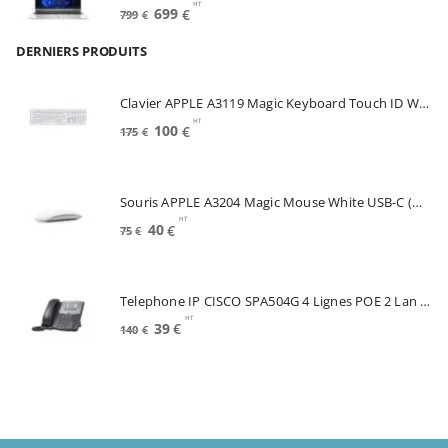
HT
Le
Le
699
€
799
€
prix
prix
DERNIERS PRODUITS
initial
actuel
était :
est :
799€.
699€.
Clavier APPLE A3119 Magic Keyboard Touch ID White FRA (MXK73F/A)
HT
Le
Le
100
€
175
€
prix
prix
initial
actuel
était :
est :
Souris APPLE A3204 Magic Mouse White USB-C (MXK53Z/A)
175€.
100€.
HT
Le
Le
40
€
75
€
prix
prix
initial
actuel
était :
est :
Telephone IP CISCO SPA504G 4 Lignes POE 2 Lan Switch Ecran Mono*Renew (SPA504G)
75€.
40€.
HT
Le
Le
39
€
140
€
prix
prix
initial
actuel
était :
est :
140€.
39€.