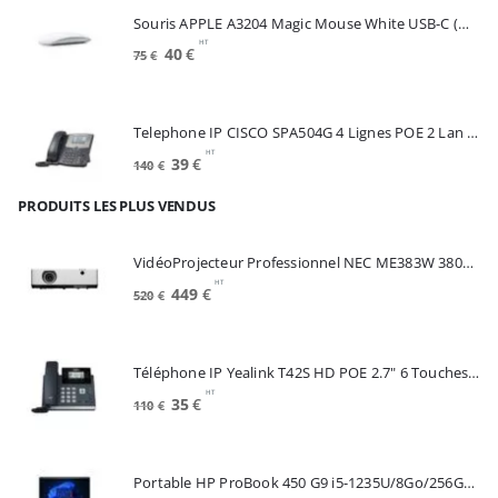
était :
est :
Souris APPLE A3204 Magic Mouse White USB-C (MXK53Z/A)
175€.
100€.
HT
Le
Le
40
€
75
€
prix
prix
initial
actuel
était :
est :
Telephone IP CISCO SPA504G 4 Lignes POE 2 Lan Switch Ecran Mono*Renew (SPA504G)
75€.
40€.
HT
Le
Le
39
€
140
€
prix
prix
PRODUITS LES PLUS VENDUS
initial
actuel
était :
est :
140€.
39€.
VidéoProjecteur Professionnel NEC ME383W 3800 Lumens 3LCD WXGA (60005220)
HT
Le
Le
449
€
520
€
prix
prix
initial
actuel
était :
est :
Téléphone IP Yealink T42S HD POE 2.7" 6 Touches *Reconditionné* (SIP-T42S)
520€.
449€.
HT
Le
Le
35
€
110
€
prix
prix
initial
actuel
était :
est :
Portable HP ProBook 450 G9 i5-1235U/8Go/256Go SSD/15.6"/W11Pro (6A286EA#ABF)
110€.
35€.