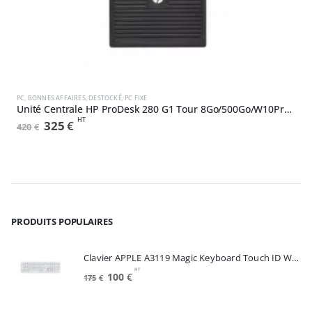
,
NEUF
DESTOCKÉ
PC
,
BONNES AFFAIRES
,
DESTOCKÉ
,
PC FIXE
P
Unité Centrale HP ProDesk 280 G1 Tour 8Go/500Go/W10Pro (N0D97EA#ABF)
HT
Le
Le
325
€
420
€
7
prix
prix
initial
actuel
était :
est :
420€.
325€.
PRODUITS POPULAIRES
Clavier APPLE A3119 Magic Keyboard Touch ID White FRA (MXK73F/A)
HT
Le
Le
100
€
175
€
prix
prix
initial
actuel