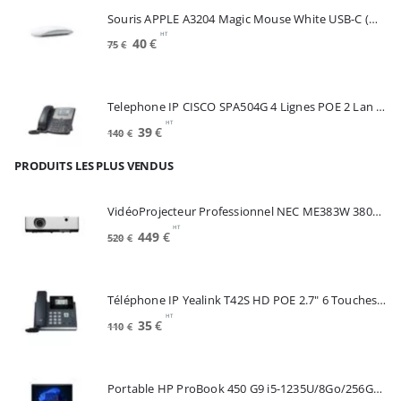
était :
est :
Souris APPLE A3204 Magic Mouse White USB-C (MXK53Z/A)
175€.
100€.
HT
Le
Le
40
€
75
€
prix
prix
initial
actuel
était :
est :
Telephone IP CISCO SPA504G 4 Lignes POE 2 Lan Switch Ecran Mono*Renew (SPA504G)
75€.
40€.
HT
Le
Le
39
€
140
€
prix
prix
PRODUITS LES PLUS VENDUS
initial
actuel
était :
est :
140€.
39€.
VidéoProjecteur Professionnel NEC ME383W 3800 Lumens 3LCD WXGA (60005220)
HT
Le
Le
449
€
520
€
prix
prix
initial
actuel
était :
est :
Téléphone IP Yealink T42S HD POE 2.7" 6 Touches *Reconditionné* (SIP-T42S)
520€.
449€.
HT
Le
Le
35
€
110
€
prix
prix
initial
actuel
était :
est :
Portable HP ProBook 450 G9 i5-1235U/8Go/256Go SSD/15.6"/W11Pro (6A286EA#ABF)
110€.
35€.