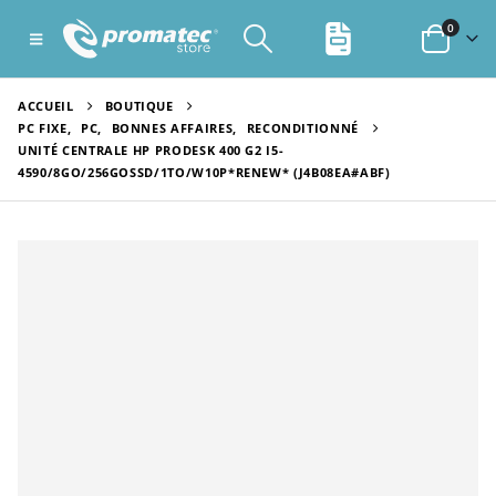
0
ACCUEIL
BOUTIQUE
PC FIXE
,
PC
,
BONNES AFFAIRES
,
RECONDITIONNÉ
UNITÉ CENTRALE HP PRODESK 400 G2 I5-
4590/8GO/256GOSSD/1TO/W10P*RENEW* (J4B08EA#ABF)