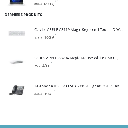
HT
Le
Le
699
€
799
€
prix
prix
DERNIERS PRODUITS
initial
actuel
était :
est :
799€.
699€.
Clavier APPLE A3119 Magic Keyboard Touch ID White FRA (MXK73F/A)
HT
Le
Le
100
€
175
€
prix
prix
initial
actuel
était :
est :
Souris APPLE A3204 Magic Mouse White USB-C (MXK53Z/A)
175€.
100€.
HT
Le
Le
40
€
75
€
prix
prix
initial
actuel
était :
est :
Telephone IP CISCO SPA504G 4 Lignes POE 2 Lan Switch Ecran Mono*Renew (SPA504G)
75€.
40€.
HT
Le
Le
39
€
140
€
prix
prix
initial
actuel
était :
est :
140€.
39€.