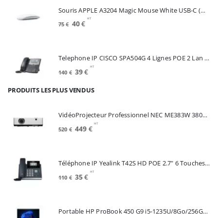
était :
est :
Souris APPLE A3204 Magic Mouse White USB-C (MXK53Z/A)
175€.
100€.
HT
Le
Le
40
€
75
€
prix
prix
initial
actuel
était :
est :
Telephone IP CISCO SPA504G 4 Lignes POE 2 Lan Switch Ecran Mono*Renew (SPA504G)
75€.
40€.
HT
Le
Le
39
€
140
€
prix
prix
PRODUITS LES PLUS VENDUS
initial
actuel
était :
est :
140€.
39€.
VidéoProjecteur Professionnel NEC ME383W 3800 Lumens 3LCD WXGA (60005220)
HT
Le
Le
449
€
520
€
prix
prix
initial
actuel
était :
est :
Téléphone IP Yealink T42S HD POE 2.7" 6 Touches *Reconditionné* (SIP-T42S)
520€.
449€.
HT
Le
Le
35
€
110
€
prix
prix
initial
actuel
était :
est :
Portable HP ProBook 450 G9 i5-1235U/8Go/256Go SSD/15.6"/W11Pro (6A286EA#ABF)
110€.
35€.