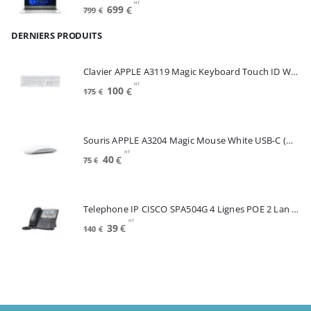
HT
Le
Le
699
€
799
€
prix
prix
DERNIERS PRODUITS
initial
actuel
était :
est :
799€.
699€.
Clavier APPLE A3119 Magic Keyboard Touch ID White FRA (MXK73F/A)
HT
Le
Le
100
€
175
€
prix
prix
initial
actuel
était :
est :
Souris APPLE A3204 Magic Mouse White USB-C (MXK53Z/A)
175€.
100€.
HT
Le
Le
40
€
75
€
prix
prix
initial
actuel
était :
est :
Telephone IP CISCO SPA504G 4 Lignes POE 2 Lan Switch Ecran Mono*Renew (SPA504G)
75€.
40€.
HT
Le
Le
39
€
140
€
prix
prix
initial
actuel
était :
est :
140€.
39€.