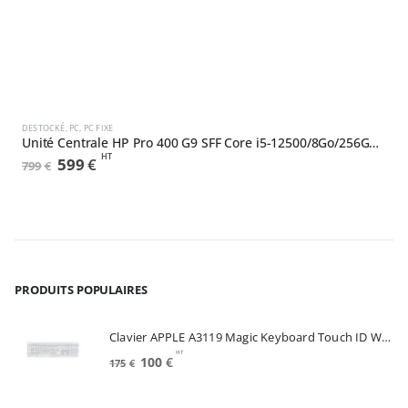
,
NEUF
DESTOCKÉ
DESTOCKÉ
,
PC
,
PC FIXE
P
Unité Centrale HP Pro 400 G9 SFF Core i5-12500/8Go/256GoSSD/W11Pro (6A7V4EA#ABF)
HT
Le
Le
599
€
799
€
2
prix
prix
initial
actuel
était :
est :
799€.
599€.
PRODUITS POPULAIRES
Clavier APPLE A3119 Magic Keyboard Touch ID White FRA (MXK73F/A)
HT
Le
Le
100
€
175
€
prix
prix
initial
actuel