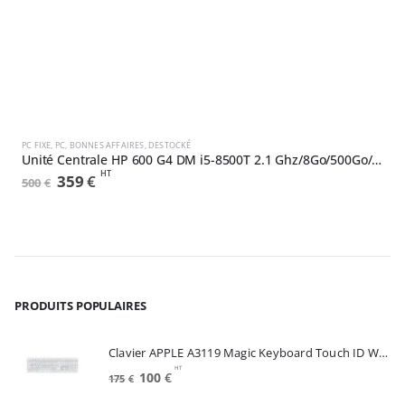
,
NEUF
DESTOCKÉ
PC FIXE
,
PC
,
BONNES AFFAIRES
,
DESTOCKÉ
P
Unité Centrale HP 600 G4 DM i5-8500T 2.1 Ghz/8Go/500Go/W10Pro (4LH63AW#ABF)
HT
Le
Le
359
€
500
€
7
prix
prix
initial
actuel
était :
est :
500€.
359€.
PRODUITS POPULAIRES
Clavier APPLE A3119 Magic Keyboard Touch ID White FRA (MXK73F/A)
HT
Le
Le
100
€
175
€
prix
prix