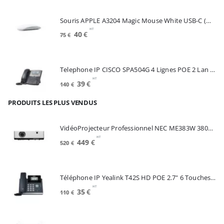
initial
actuel
était :
est :
Souris APPLE A3204 Magic Mouse White USB-C (MXK53Z/A)
175€.
100€.
HT
Le
Le
40
€
75
€
prix
prix
initial
actuel
était :
est :
Telephone IP CISCO SPA504G 4 Lignes POE 2 Lan Switch Ecran Mono*Renew (SPA504G)
75€.
40€.
HT
Le
Le
39
€
140
€
prix
prix
PRODUITS LES PLUS VENDUS
initial
actuel
était :
est :
140€.
39€.
VidéoProjecteur Professionnel NEC ME383W 3800 Lumens 3LCD WXGA (60005220)
HT
Le
Le
449
€
520
€
prix
prix
initial
actuel
était :
est :
Téléphone IP Yealink T42S HD POE 2.7" 6 Touches *Reconditionné* (SIP-T42S)
520€.
449€.
HT
Le
Le
35
€
110
€
prix
prix
initial
actuel
était :
est :