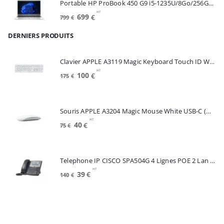
Portable HP ProBook 450 G9 i5-1235U/8Go/256Go SSD/15.6"/W11Pro (6A286EA#ABF)
110€.
35€.
HT
Le
Le
699
€
799
€
prix
prix
DERNIERS PRODUITS
initial
actuel
était :
est :
799€.
699€.
Clavier APPLE A3119 Magic Keyboard Touch ID White FRA (MXK73F/A)
HT
Le
Le
100
€
175
€
prix
prix
initial
actuel
était :
est :
Souris APPLE A3204 Magic Mouse White USB-C (MXK53Z/A)
175€.
100€.
HT
Le
Le
40
€
75
€
prix
prix
initial
actuel
était :
est :
Telephone IP CISCO SPA504G 4 Lignes POE 2 Lan Switch Ecran Mono*Renew (SPA504G)
75€.
40€.
HT
Le
Le
39
€
140
€
prix
prix
initial
actuel
était :
est :
140€.
39€.