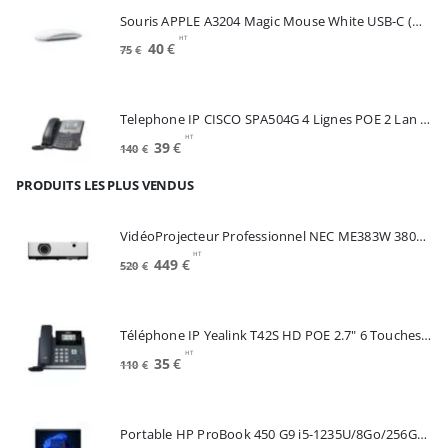
était :
est :
Souris APPLE A3204 Magic Mouse White USB-C (MXK53Z/A)
175€.
100€.
HT
Le
Le
40
€
75
€
prix
prix
initial
actuel
était :
est :
Telephone IP CISCO SPA504G 4 Lignes POE 2 Lan Switch Ecran Mono*Renew (SPA504G)
75€.
40€.
HT
Le
Le
39
€
140
€
prix
prix
PRODUITS LES PLUS VENDUS
initial
actuel
était :
est :
140€.
39€.
VidéoProjecteur Professionnel NEC ME383W 3800 Lumens 3LCD WXGA (60005220)
HT
Le
Le
449
€
520
€
prix
prix
initial
actuel
était :
est :
Téléphone IP Yealink T42S HD POE 2.7" 6 Touches *Reconditionné* (SIP-T42S)
520€.
449€.
HT
Le
Le
35
€
110
€
prix
prix
initial
actuel
était :
est :
Portable HP ProBook 450 G9 i5-1235U/8Go/256Go SSD/15.6"/W11Pro (6A286EA#ABF)
110€.
35€.