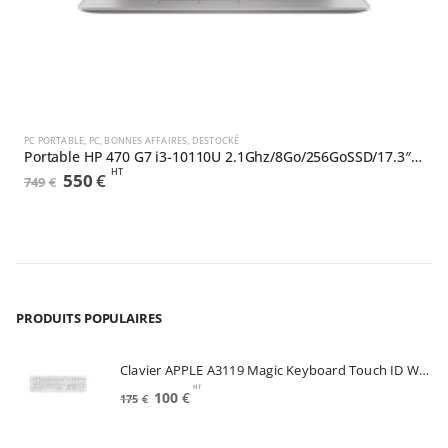
,
NEUF
DESTOCKÉ
PC PORTABLE
,
PC
,
BONNES AFFAIRES
,
DESTOCKÉ
R
Portable HP 470 G7 i3-10110U 2.1Ghz/8Go/256GoSSD/17.3″/W10Pro (9TX51EA#ABF)
HT
Le
Le
550
€
749
€
1
prix
prix
initial
actuel
était :
est :
749€.
550€.
PRODUITS POPULAIRES
Clavier APPLE A3119 Magic Keyboard Touch ID White FRA (MXK73F/A)
HT
Le
Le
100
€
175
€
prix
prix
initial
actuel