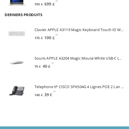
HT
Le
Le
699
€
799
€
prix
prix
DERNIERS PRODUITS
initial
actuel
était :
est :
799€.
699€.
Clavier APPLE A3119 Magic Keyboard Touch ID White FRA (MXK73F/A)
HT
Le
Le
100
€
175
€
prix
prix
initial
actuel
était :
est :
Souris APPLE A3204 Magic Mouse White USB-C (MXK53Z/A)
175€.
100€.
HT
Le
Le
40
€
75
€
prix
prix
initial
actuel
était :
est :
Telephone IP CISCO SPA504G 4 Lignes POE 2 Lan Switch Ecran Mono*Renew (SPA504G)
75€.
40€.
HT
Le
Le
39
€
140
€
prix
prix
initial
actuel
était :
est :
140€.
39€.