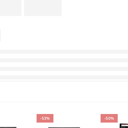
-53%
-50%