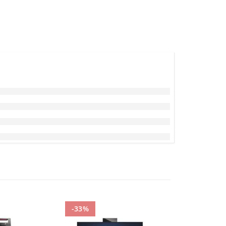
-33%
-50%