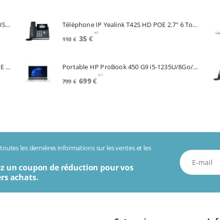
prix
prix
initial
actuel
Souris APPLE A3204 Magic Mouse White USB-C (MXK53Z/A)
Téléphone IP Yealink T42S HD POE 2.7" 6 Touches *Reconditionné* (SIP-T42S)
était :
est :
HT
520€.
449€.
Le
Le
35
€
110
€
prix
prix
initial
actuel
Telephone IP CISCO SPA504G 4 Lignes POE 2 Lan Switch Ecran Mono*Renew (SPA504G)
Portable HP ProBook 450 G9 i5-1235U/8Go/256Go SSD/15.6"/W11Pro (6A286EA#ABF)
était :
est :
HT
110€.
35€.
Le
Le
699
€
799
€
prix
prix
initial
actuel
était :
est :
799€.
699€.
outes les dernières informations sur les ventes et les
z un coupon de réduction pour vos
rs achats.