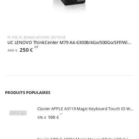
,
NEUF
DESTOCKÉ
PC FIXE
,
PC
,
BONNES AFFAIRES
,
DESTOCKÉ
B
UC LENOVO ThinkCenter M79 A4-6300B/4Go/500Go/SFF/Win7/8P (10CU0000FR)
HT
Le
Le
250
€
449
€
8
prix
prix
initial
actuel
était :
est :
449€.
250€.
PRODUITS POPULAIRES
Clavier APPLE A3119 Magic Keyboard Touch ID White FRA (MXK73F/A)
HT
Le
Le
100
€
175
€
prix
prix
initial
actuel
était :
est :