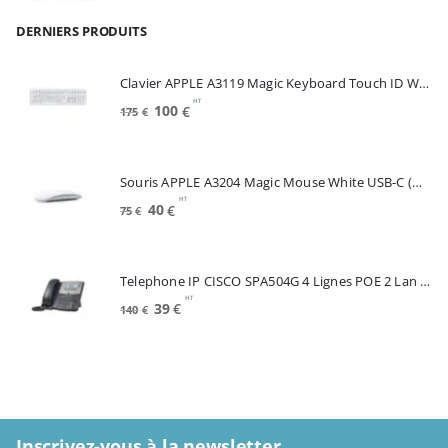
prix
prix
DERNIERS PRODUITS
initial
actuel
était :
est :
799€.
699€.
Clavier APPLE A3119 Magic Keyboard Touch ID White FRA (MXK73F/A)
HT
Le
Le
100
€
175
€
prix
prix
initial
actuel
était :
est :
Souris APPLE A3204 Magic Mouse White USB-C (MXK53Z/A)
175€.
100€.
HT
Le
Le
40
€
75
€
prix
prix
initial
actuel
était :
est :
Telephone IP CISCO SPA504G 4 Lignes POE 2 Lan Switch Ecran Mono*Renew (SPA504G)
75€.
40€.
HT
Le
Le
39
€
140
€
prix
prix
initial
actuel
était :
est :
140€.
39€.
Inscrivez-vous à la newsletter