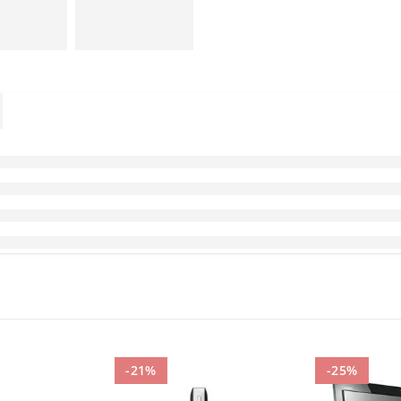
-21%
-25%