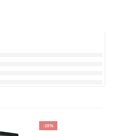
-28%
-53%