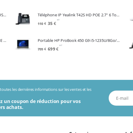
prix
prix
initial
actuel
Souris APPLE A3204 Magic Mouse White USB-C (MXK53Z/A)
Téléphone IP Yealink T42S HD POE 2.7" 6 Touches *Reconditionné* (SIP-T42S)
était :
est :
HT
520€.
449€.
Le
Le
35
€
110
€
prix
prix
initial
actuel
Telephone IP CISCO SPA504G 4 Lignes POE 2 Lan Switch Ecran Mono*Renew (SPA504G)
Portable HP ProBook 450 G9 i5-1235U/8Go/256Go SSD/15.6"/W11Pro (6A286EA#ABF)
était :
est :
HT
110€.
35€.
Le
Le
699
€
799
€
prix
prix
initial
actuel
était :
est :
799€.
699€.
outes les dernières informations sur les ventes et les
z un coupon de réduction pour vos
rs achats.