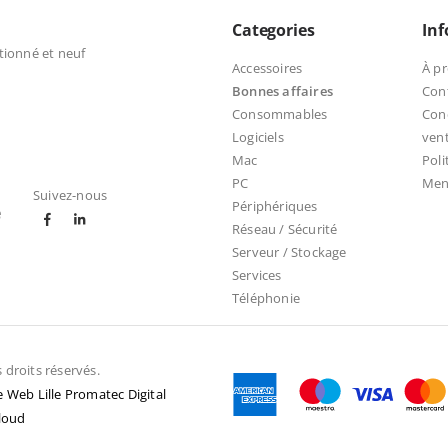
Categories
In
tionné et neuf
Accessoires
À p
Bonnes affaires
Con
Consommables
Cond
Logiciels
ven
Mac
Poli
PC
Ment
Suivez-nous
Périphériques
e
Réseau / Sécurité
Serveur / Stockage
Services
Téléphonie
droits réservés.
 Web Lille Promatec Digital
loud