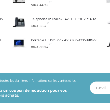
HT
Le
Le
449
€
520
€
prix
prix
initial
actuel
Souris APPLE A3204 Magic Mouse White USB-C (MXK53Z/A)
Téléphone IP Yealink T42S HD POE 2.7" 6 Touches *Reconditionné* (SIP-T42S)
était :
est :
HT
520€.
449€.
Le
Le
35
€
110
€
prix
prix
initial
actuel
Telephone IP CISCO SPA504G 4 Lignes POE 2 Lan Switch Ecran Mono*Renew (SPA504G)
Portable HP ProBook 450 G9 i5-1235U/8Go/256Go SSD/15.6"/W11Pro (6A286EA#ABF)
était :
est :
HT
110€.
35€.
Le
Le
699
€
799
€
prix
prix
initial
actuel
était :
est :
799€.
699€.
outes les dernières informations sur les ventes et les
z un coupon de réduction pour vos
rs achats.