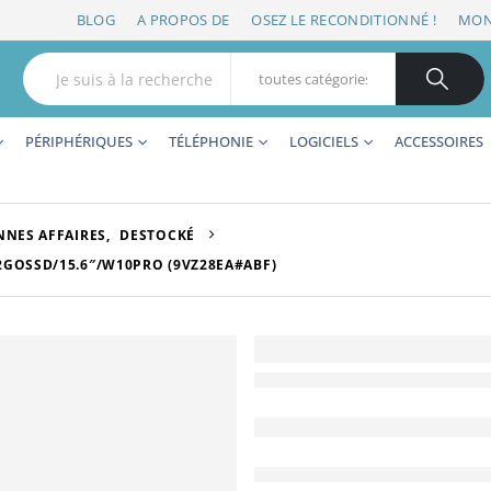
BLOG
A PROPOS DE
OSEZ LE RECONDITIONNÉ !
MON
PÉRIPHÉRIQUES
TÉLÉPHONIE
LOGICIELS
ACCESSOIRES
NES AFFAIRES
,
DESTOCKÉ
2GOSSD/15.6″/W10PRO (9VZ28EA#ABF)