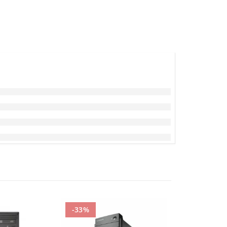
-33%
-49%