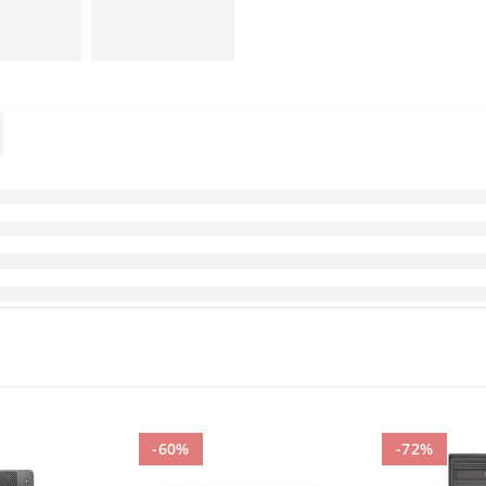
-60%
-72%