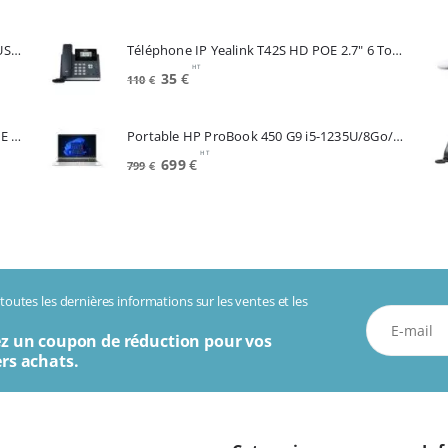
prix
prix
initial
actuel
Souris APPLE A3204 Magic Mouse White USB-C (MXK53Z/A)
Téléphone IP Yealink T42S HD POE 2.7" 6 Touches *Reconditionné* (SIP-T42S)
était :
est :
HT
520€.
449€.
Le
Le
35
€
110
€
prix
prix
initial
actuel
Telephone IP CISCO SPA504G 4 Lignes POE 2 Lan Switch Ecran Mono*Renew (SPA504G)
Portable HP ProBook 450 G9 i5-1235U/8Go/256Go SSD/15.6"/W11Pro (6A286EA#ABF)
était :
est :
HT
110€.
35€.
Le
Le
699
€
799
€
prix
prix
initial
actuel
était :
est :
799€.
699€.
outes les dernières informations sur les ventes et les
z un coupon de réduction pour vos
rs achats.